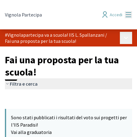
Menù
Vignola Partecipa
Accedi
#Vignolapartecipa va a scuola! IIS L. Spallanzani
/
Menù p
Fai una proposta per la tua scuola!
Fai una proposta per la tua
scuola!
Filtra e cerca
Sono stati pubblicati i risultati del voto sui progetti per
l'IIS Paradisi!
Vai alla graduatoria