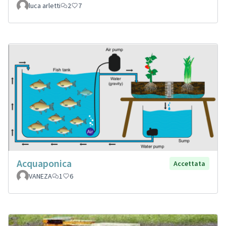
luca arletti
2
7
Acquaponica
Accettata
VANEZA
1
6