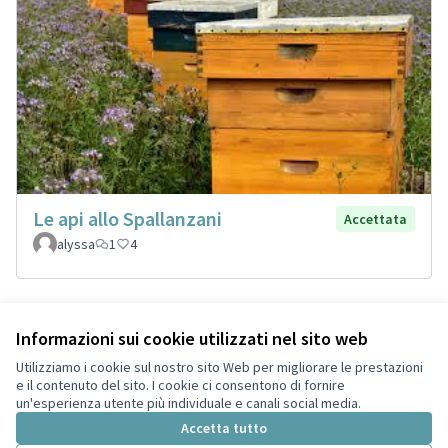
Le api allo Spallanzani
Accettata
alyssa
1
4
Informazioni sui cookie utilizzati nel sito web
Termini di servizio
Privacy
Utilizziamo i cookie sul nostro sito Web per migliorare le prestazioni
Impostazioni dei cookie
e il contenuto del sito. I cookie ci consentono di fornire
Italiano
un'esperienza utente più individuale e canali social media.
Choose language
Scegli la lingua
Accetta tutto