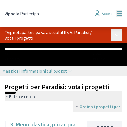
Menù
Vignola Partecipa
Accedi
#Vignolapartecipa va a scuola! IIS A. Paradisi
/
Menù p
Vota i progetti
0 €
6.000 €
Assegnato
Bilancio
Maggiori informazioni sul budget
Progetti per Paradisi: vota i progetti
Filtra e cerca
Ordina i progetti per
3. Meno plastica, più acqua