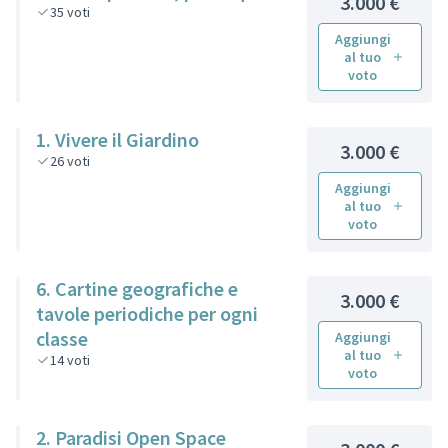
3.000 €
35
voti
Aggiungi
al tuo
voto
1. Vivere il Giardino
3.000 €
26
voti
Aggiungi
al tuo
voto
6. Cartine geografiche e
3.000 €
tavole periodiche per ogni
classe
Aggiungi
al tuo
14
voti
voto
2. Paradisi Open Space