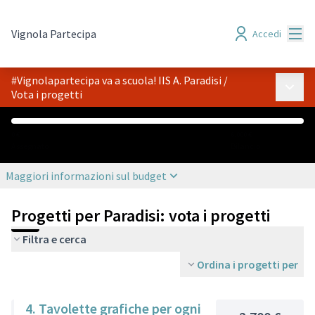
Menù
Vignola Partecipa
Accedi
#Vignolapartecipa va a scuola! IIS A. Paradisi
/
Menù p
Vota i progetti
0 €
6.000 €
Assegnato
Bilancio
Maggiori informazioni sul budget
Progetti per Paradisi: vota i progetti
Filtra e cerca
Ordina i progetti per
4. Tavolette grafiche per ogni