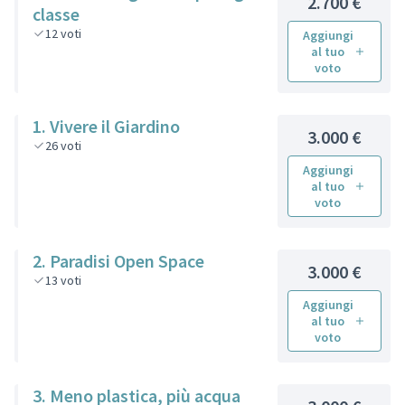
2.700 €
classe
12
voti
Aggiungi
al tuo
voto
1. Vivere il Giardino
3.000 €
26
voti
Aggiungi
al tuo
voto
2. Paradisi Open Space
3.000 €
13
voti
Aggiungi
al tuo
voto
3. Meno plastica, più acqua