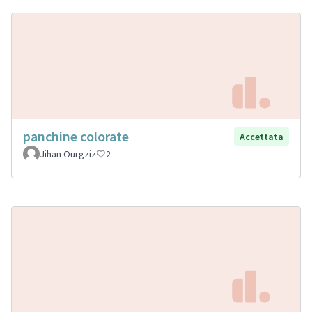
panchine colorate
Accettata
Jihan Ourgziz
2