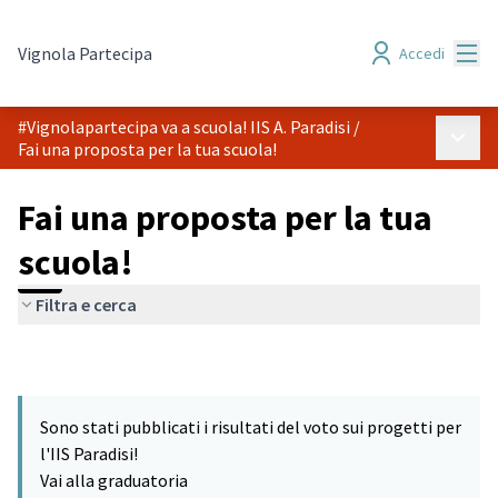
Menù
Vignola Partecipa
Accedi
#Vignolapartecipa va a scuola! IIS A. Paradisi
/
Menù p
Fai una proposta per la tua scuola!
Fai una proposta per la tua
scuola!
Filtra e cerca
Sono stati pubblicati i risultati del voto sui progetti per
l'IIS Paradisi!
Vai alla graduatoria