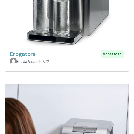
Erogatore
Accettata
Giada Vassallo
2